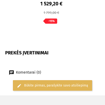
1 529,20 €
1 799,00 €
−15%
PREKĖS ĮVERTINIMAI
Komentarai (0)
Būkite pirmas, parašykite savo atsiliepimą