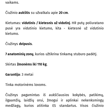
vaikams.
Čiužinio
aukštis
su užvalkalu apie
20 cm
.
Kietumas:
vidutinis / kietesnis už vidutinį
. HR putų poliuratano
pusė yra vidutinio kietumo, kita - kietesnė už vidutinio
kietumo.
Čiužinys
dvipusis
.
7 anatominių zonų
, kurios užtikrina tinkamą stuburo padėtį.
Skirtas
žmonėms iki 110 kg
.
Garantija
: 3 metai
Tinka motorinėms lovoms.
Čiužinys pagamintas iš aukščiausios kokybės, patikimų,
ilgaamžių, laidžių orui, žmogui ir aplinkai nekenksmingų
medžiagų, kurios atitinka ES standartus. Visos čiužinio