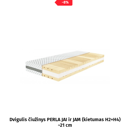
−8%
Dvigulis čiužinys PERLA JAI ir JAM (kietumas H2+H4)
~21 cm