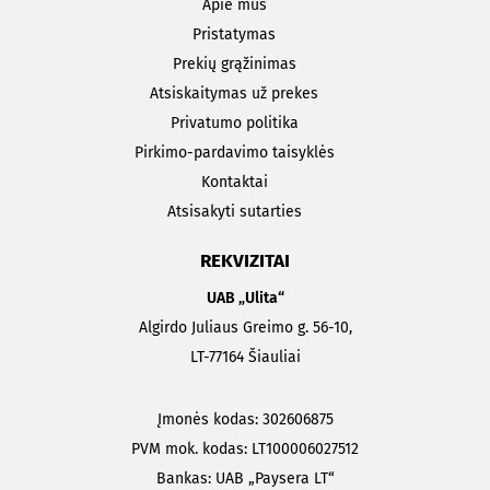
Apie mus
Pristatymas
Prekių grąžinimas
Atsiskaitymas už prekes
Privatumo politika
Pirkimo-pardavimo taisyklės
Kontaktai
Atsisakyti sutarties
REKVIZITAI
UAB „Ulita“
Algirdo Juliaus Greimo g. 56-10,
LT-77164 Šiauliai
Įmonės kodas: 302606875
PVM mok. kodas: LT100006027512
Bankas: UAB „Paysera LT“