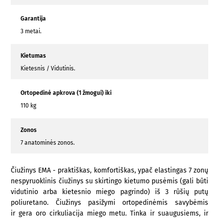
Garantija
3 metai.
Kietumas
Kietesnis / Vidutinis.
Ortopedinė apkrova (1 žmogui) iki
110 kg
Zonos
7 anatominės zonos.
Čiužinys EMA - praktiškas, komfortiškas, ypač elastingas 7 zonų
nespyruoklinis čiužinys su skirtingo kietumo pusėmis (gali būti
vidutinio arba kietesnio miego pagrindo) iš 3 rūšių putų
poliuretano. Čiužinys pasižymi ortopedinėmis savybėmis
ir gera oro cirkuliacija miego metu. Tinka ir suaugusiems, ir