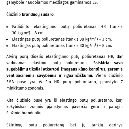
gamyboje naudojamos medžiagos gaminamos ES.
Čiužinio
branduolį sudaro
:
Padidinto elastingumo putų poliuretanas HR (tankis
30 kg/m³) – 8 cm.
Elastingas putų poliuretanas (tankis 38 kg/m³) – 3 cm.
Elastingas putų poliuretanas (tankis 30 kg/m³) – 8 cm.
Atvirų porų didelio elastingumo putų poliuretanas HR, dar
vadinamas elastiniu putų poliuretanu,
išsiskiria savo
sugebėjimu tiksliai atkartoti žmogaus kūno kontūrus, geromis
ventiliacinėmis savybėmis ir ilgaamžiškumu
. Viena čiužinio
EMA pusė yra iš šio HR putų poliuretano, pjaustyto 7
minkštumo zonomis.
Kita čiužinio pusė yra iš elastingo putų poliuretano, kurį
kokybiškas zoninis pjaustymas paverčia geru ir patogiu
čiužinio branduoliu.
Skirtingų putų poliuretanų bei jų tankių derinys