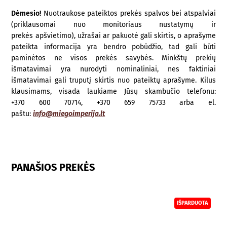
Dėmesio!
Nuotraukose pateiktos prekės spalvos bei atspalviai
(priklausomai nuo monitoriaus nustatymų ir
prekės apšvietimo), užrašai ar pakuotė gali skirtis, o aprašyme
pateikta informacija yra bendro pobūdžio, tad gali būti
paminėtos ne visos prekės savybės. Minkštų prekių
išmatavimai yra nurodyti nominaliniai, nes faktiniai
išmatavimai gali truputį skirtis nuo pateiktų aprašyme. Kilus
klausimams, visada laukiame Jūsų skambučio telefonu:
+370 600 70714, +370 659 75733 arba el.
paštu:
info@miegoimperija.lt
PANAŠIOS PREKĖS
IŠPARDUOTA