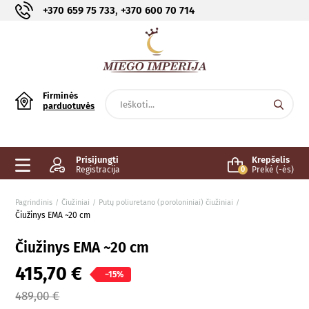
,
+370 659 75 733
+370 600 70 714
Firminės
parduotuvės
Prisijungti
Krepšelis
Registracija
0
Prekė (-ės)
Pagrindinis
Čiužiniai
Putų poliuretano (poroloniniai) čiužiniai
Čiužinys EMA ~20 cm
Čiužinys EMA ~20 cm
415,70 €
−15%
489,00 €