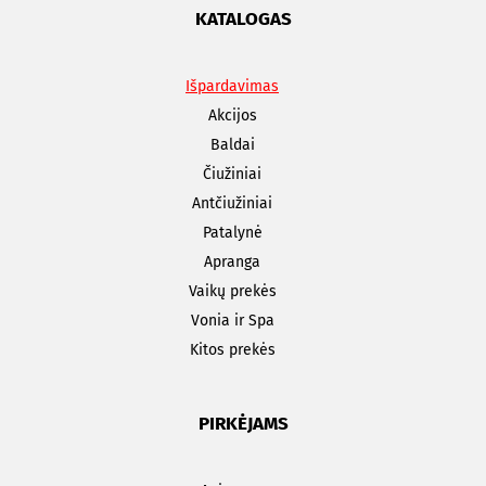
KATALOGAS
Išpardavimas
Akcijos
Baldai
Čiužiniai
Antčiužiniai
Patalynė
Apranga
Vaikų prekės
Vonia ir Spa
Kitos prekės
PIRKĖJAMS