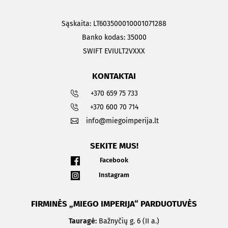
Sąskaita: LT603500010001071288
Banko kodas: 35000
SWIFT EVIULT2VXXX
KONTAKTAI
+370 659 75 733
+370 600 70 714
info@miegoimperija.lt
SEKITE MUS!
Facebook
Instagram
FIRMINĖS „MIEGO IMPERIJA“ PARDUOTUVĖS
Tauragė:
Bažnyčių g. 6 (II a.)