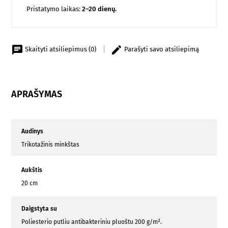
Pristatymo laikas:
2–20 dienų.
Skaityti atsiliepimus (0)
Parašyti savo atsiliepimą
APRAŠYMAS
Audinys
Trikotažinis minkštas
Aukštis
20 cm
Daigstyta su
Poliesterio putliu antibakteriniu pluoštu 200 g/m².