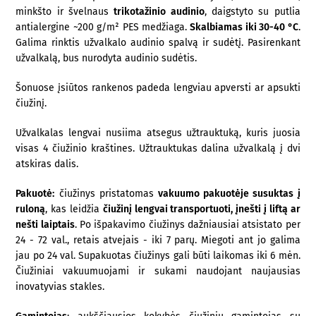
minkšto ir švelnaus
trikotažinio audinio
, daigstyto su putlia
antialergine ~200 g/m² PES medžiaga.
Skalbiamas iki 30-40 °C
.
Galima rinktis užvalkalo audinio spalvą ir sudėtį. Pasirenkant
užvalkalą, bus nurodyta audinio sudėtis.
Šonuose įsiūtos rankenos padeda lengviau apversti ar apsukti
čiužinį.
Užvalkalas lengvai nusiima atsegus užtrauktuką, kuris juosia
visas 4 čiužinio kraštines. Užtrauktukas dalina užvalkalą į dvi
atskiras dalis.
Pakuotė:
čiužinys pristatomas
vakuumo pakuotėje susuktas į
ruloną
, kas leidžia
čiužinį lengvai transportuoti, įnešti į liftą ar
nešti laiptais
. Po išpakavimo čiužinys dažniausiai atsistato per
24 - 72 val., retais atvejais - iki 7 parų. Miegoti ant jo galima
jau po 24 val. Supakuotas čiužinys gali būti laikomas iki 6 mėn.
Čiužiniai vakuumuojami ir sukami naudojant naujausias
inovatyvias stakles.