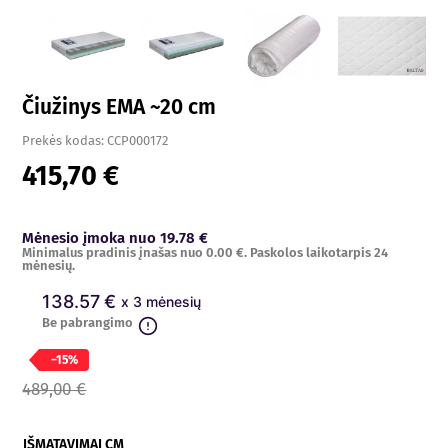
Čiužinys EMA ~20 cm
Prekės kodas:
CCP000172
415,70 €
Mėnesio įmoka nuo 19.78 €
Minimalus pradinis įnašas nuo 0.00 €. Paskolos laikotarpis 24
mėnesių.
138.57 €
x 3 mėnesių
Be pabrangimo
−15%
489,00 €
IŠMATAVIMAI CM