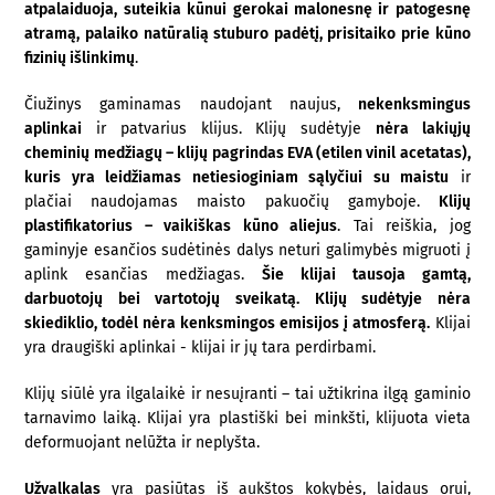
atpalaiduoja, suteikia kūnui gerokai malonesnę ir patogesnę
atramą, palaiko natūralią stuburo padėtį, prisitaiko prie kūno
fizinių išlinkimų
.
Čiužinys gaminamas naudojant naujus,
nekenksmingus
aplinkai
ir patvarius klijus. Klijų sudėtyje
nėra lakiųjų
cheminių medžiagų – klijų pagrindas EVA (etilen vinil acetatas),
kuris yra leidžiamas netiesioginiam sąlyčiui su maistu
ir
plačiai naudojamas maisto pakuočių gamyboje.
Klijų
plastifikatorius – vaikiškas kūno aliejus
. Tai reiškia, jog
gaminyje esančios sudėtinės dalys neturi galimybės migruoti į
aplink esančias medžiagas.
Šie klijai tausoja gamtą,
darbuotojų bei vartotojų sveikatą.
Klijų sudėtyje nėra
skiediklio, todėl nėra kenksmingos emisijos į atmosferą.
Klijai
yra draugiški aplinkai - klijai ir jų tara perdirbami.
Klijų siūlė yra ilgalaikė ir nesuįranti – tai užtikrina ilgą gaminio
tarnavimo laiką. Klijai yra plastiški bei minkšti, klijuota vieta
deformuojant nelūžta ir neplyšta.
Užvalkalas
yra pasiūtas iš aukštos kokybės, laidaus orui,