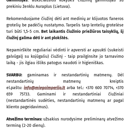
Gamintojas
: aukščiausios kokybės čiužinių gamintojas su
prekiniu ženklu Auraplus (Lietuva).
Rekomenduojame čiužinį dėti ant medinių ar klijuotos faneros
grotelių be padėčių nustatymo. Tarpelis tarp lentelių grotelėse
turi būti 1,5-5 cm.
Bet laikantis čiužinio priežiūros taisyklių, šį
čiužinį galima dėti ir ant plokštės.
Nepamirškite reguliariai vėdinti ir apversti ar apsukti (sukeisti
galvūgalį su kojūgaliu) čiužinį - taip prailginsite jo tarnavimo
laiką - jis ilgiau išliks patogus naudoti ir higieniškas.
SVARBU:
gaminamas ir nestandartinių matmenų. Dėl
nestandartinių matmenų kreiptis
el.paštu:
info@miegoimperija.lt
arba tel.: +370 600 70714, +370
659 75733. Gaminami ir nestandartiniai čiužiniai
(nestandartinės sudėties, nestandartinių matmenų ar pagal
kliento pageidavimus).
Atvežimo terminas:
užsakius nurodysime preliminarų atvežimo
terminą (2-20 dienų).