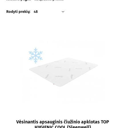
Rodyti prekių:
48
Vėsinantis apsauginis čiužinio apklotas TOP
HYGIENIC COOL (Sleepwell)