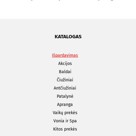
KATALOGAS
Išpardavimas
Akcijos
Baldai
Čiužiniai
Antčiužiniai
Patalynė
Apranga
Vaikų prekės
Vonia ir Spa
Kitos prekės