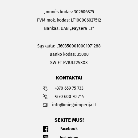
Įmonės kodas: 302606875
PVM mok. kodas: LT100006027512
Bankas: UAB „Paysera LT“
Sąskaita: LT603500010001071288
Banko kodas: 35000
SWIFT EVIULT2VXXX
KONTAKTAI
+370 659 75 733
+370 600 70 714
info@miegoimperija.lt
SEKITE MUS!
Facebook
Instagram