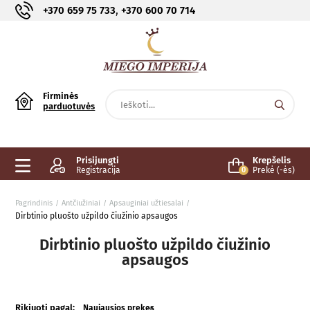
,
+370 659 75 733
+370 600 70 714
Firminės
parduotuvės
Prisijungti
Krepšelis
Registracija
0
Prekė (-ės)
Pagrindinis
Antčiužiniai
Apsauginiai užtiesalai
Dirbtinio pluošto užpildo čiužinio apsaugos
Dirbtinio pluošto užpildo čiužinio
apsaugos
Rikiuoti pagal:
Naujausios prekes