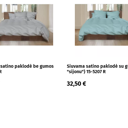
satino paklodė be gumos
Siuvama satino paklodė su 
R
"sijonu") 15-5207 R
32,50 €