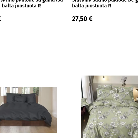
, balta juostuota R
balta juostuota R
€
27,50 €