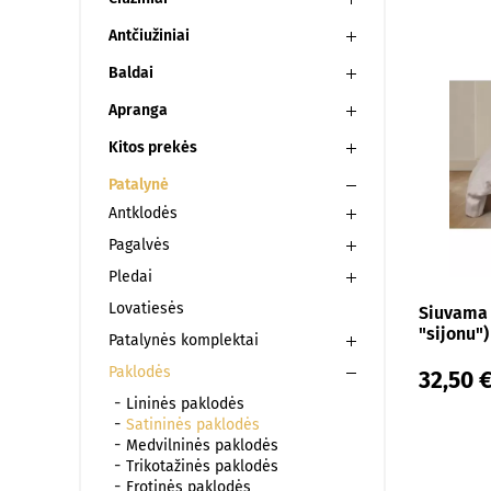
90x180x25 cm
Antčiužiniai
90x180x30 cm
Baldai
90x200 cm
Apranga
90x200x25 cm
Kitos prekės
90x200x30 cm
Patalynė
90x200x35 cm
Antklodės
90x210x25 cm
Pagalvės
90x210x30 cm
Pledai
90x210x35 cm
Lovatiesės
Siuvama 
"sijonu")
Patalynės komplektai
90x220x25 cm
Paklodės
32,50 
90x220x30 cm
Lininės paklodės
90x220x35 cm
Satininės paklodės
Medvilninės paklodės
100x200x25 cm
Trikotažinės paklodės
100x200x30 cm
Frotinės paklodės