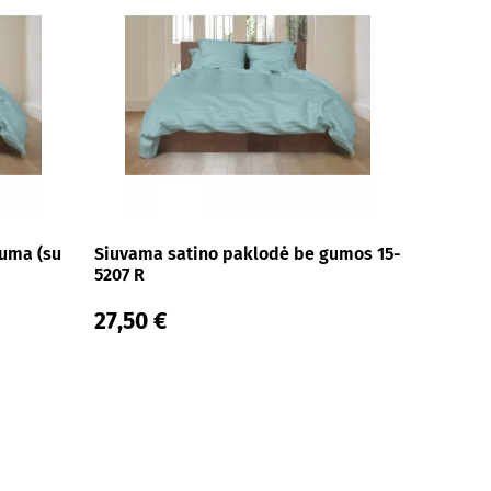
guma (su
Siuvama satino paklodė be gumos 15-
5207 R
27,50 €