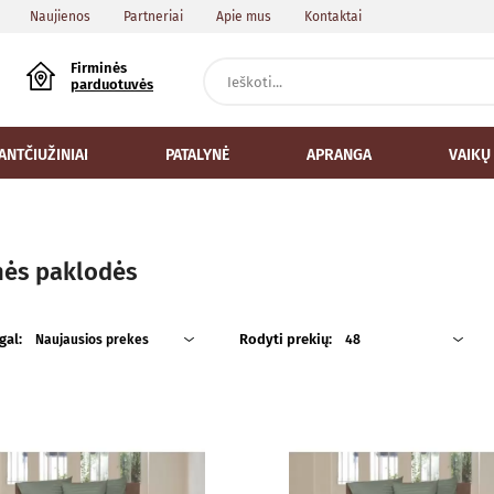
Naujienos
Partneriai
Apie mus
Kontaktai
Firminės
parduotuvės
ANTČIUŽINIAI
PATALYNĖ
APRANGA
VAIKŲ
nės paklodės
gal:
Rodyti prekių:
Naujausios prekes
48