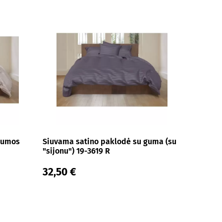
gumos
Siuvama satino paklodė su guma (su
"sijonu") 19-3619 R
32,50 €