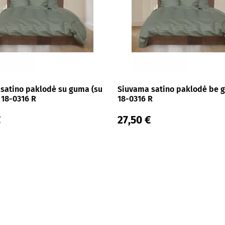
satino paklodė su guma (su
Siuvama satino paklodė be 
 18-0316 R
18-0316 R
€
27,50 €