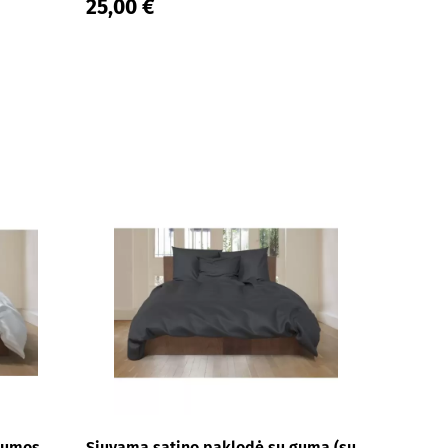
25,00 €
gumos,
Siuvama satino paklodė su guma (su