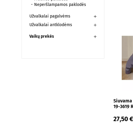
Neperšlampamos paklodės
100x200x35 cm
Užvalkalai pagalvėms
100x210x25 cm
Užvalkalai antklodėms
100x210x30 cm
Vaikų prekės
100x210x35 cm
100x220x25 cm
100x220x30 cm
100x220x35 cm
110x140 cm
120x200 cm
120x200x25 cm
Siuvama 
19-3619 
120x200x30 cm
120x200x35 cm
27,50 €
120x210x25 cm