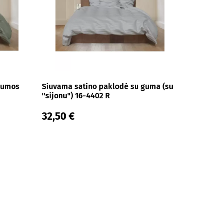
gumos
Siuvama satino paklodė su guma (su
"sijonu") 16-4402 R
32,50 €