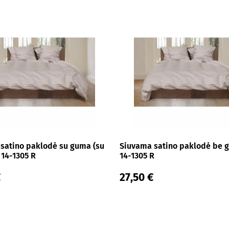
satino paklodė su guma (su
Siuvama satino paklodė be 
 14-1305 R
14-1305 R
€
27,50 €