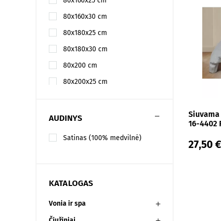
80x160x25 cm
80x160x30 cm
80x180x25 cm
80x180x30 cm
80x200 cm
80x200x25 cm
80x200x30 cm
Siuvama 
80x200x35 cm
AUDINYS
16-4402 
80x210x25 cm
Satinas (100% medvilnė)
27,50 €
80x210x30 cm
80x210x35 cm
80x220x25 cm
KATALOGAS
80x220x30 cm
Vonia ir spa
80x220x35 cm
Čiužiniai