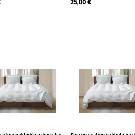
€
25,00 €
satino paklodė su guma (su
Siuvama satino paklodė be 