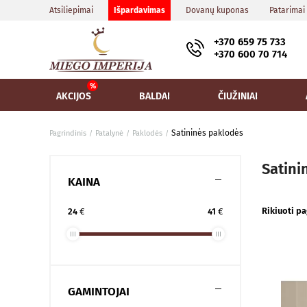
Atsiliepimai
Išpardavimas
Dovanų kuponas
Patarimai
+370 659 75 733
+370 600 70 714
AKCIJOS
BALDAI
ČIUŽINIAI
Satininės paklodės
Pagrindinis
Patalynė
Paklodės
Satini
KAINA
Rikiuoti pa
24
€
41
€
GAMINTOJAI