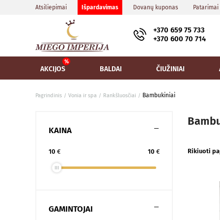
Atsiliepimai
Išpardavimas
Dovanų kuponas
Patarimai
+370 659 75 733
+370 600 70 714
AKCIJOS
BALDAI
ČIUŽINIAI
Bambukiniai
Pagrindinis
Vonia ir spa
Rankšluosčiai
Bambu
KAINA
Rikiuoti pa
10
€
10
€
GAMINTOJAI