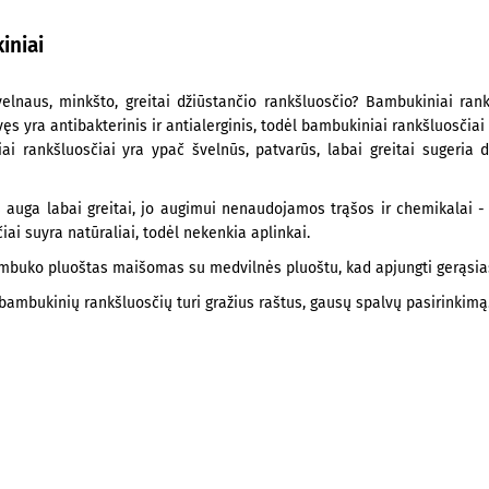
iniai
velnaus, minkšto, greitai džiūstančio rankšluosčio? Bambukiniai ra
vęs yra antibakterinis ir antialerginis, todėl bambukiniai rankšluosčiai 
ai rankšluosčiai yra ypač švelnūs, patvarūs, labai greitai sugeria d
uga labai greitai, jo augimui nenaudojamos trąšos ir chemikalai - jis
iai suyra natūraliai, todėl nekenkia aplinkai.
mbuko pluoštas maišomas su medvilnės pluoštu, kad apjungti gerąsias
ambukinių rankšluosčių turi gražius raštus, gausų spalvų pasirinkimą