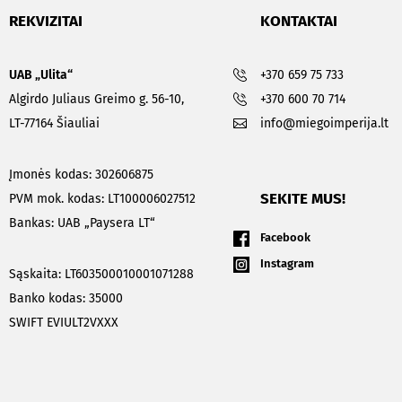
REKVIZITAI
KONTAKTAI
UAB „Ulita“
+370 659 75 733
Algirdo Juliaus Greimo g. 56-10,
+370 600 70 714
LT-77164 Šiauliai
info@miegoimperija.lt
Įmonės kodas: 302606875
SEKITE MUS!
PVM mok. kodas: LT100006027512
Bankas: UAB „Paysera LT“
Facebook
Instagram
Sąskaita: LT603500010001071288
Banko kodas: 35000
SWIFT EVIULT2VXXX