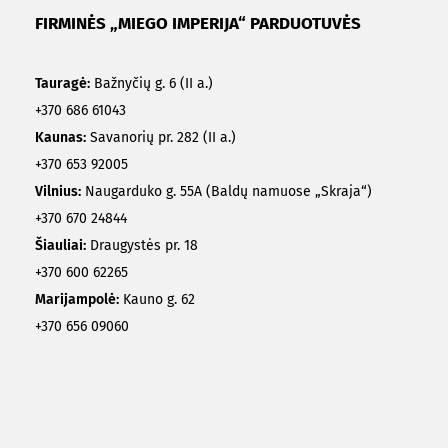
FIRMINĖS „MIEGO IMPERIJA“ PARDUOTUVĖS
Tauragė:
Bažnyčių g. 6 (II a.)
+370 686 61043
Kaunas:
Savanorių pr. 282 (II a.)
+370 653 92005
Vilnius:
Naugarduko g. 55A (Baldų namuose „Skraja“)
+370 670 24844
Šiauliai:
Draugystės pr. 18
+370 600 62265
Marijampolė:
Kauno g. 62
+370 656 09060