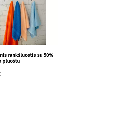
is rankšluostis su 50%
 pluoštu
€