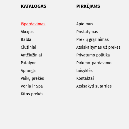
KATALOGAS
PIRKĖJAMS
Išpardavimas
Apie mus
Akcijos
Pristatymas
Baldai
Prekių grąžinimas
Čiužiniai
Atsiskaitymas už prekes
Antčiužiniai
Privatumo politika
Patalynė
Pirkimo-pardavimo
Apranga
taisyklės
Vaikų prekės
Kontaktai
Vonia ir Spa
Atsisakyti sutarties
Kitos prekės