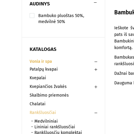
AUDINYS
Bambuk
Bambuko pluoštas 50%,
medvilnė 50%
Ieškote š
pats iš sa
Bambukini
komfortą.
KATALOGAS
Bambukas a
Vonia ir spa
rankšluosč
Patalpų kvapai
Dažnai ba
Kvepalai
Dauguma b
Kvepiančios žvakės
Skalbimo priemonės
Chalatai
Rankšluosčiai
Medvilniniai
Lininiai rankšluosčiai
Rankšluosčių komplektai