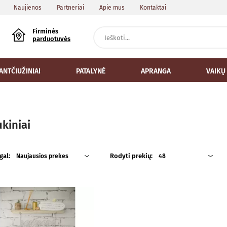
Naujienos
Partneriai
Apie mus
Kontaktai
Firminės
parduotuvės
ANTČIUŽINIAI
PATALYNĖ
APRANGA
VAIKŲ
kiniai
gal:
Rodyti prekių:
Naujausios prekes
48