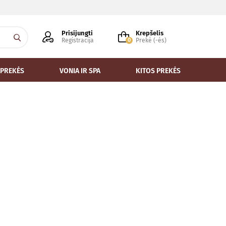
Prisijungti
Krepšelis
Registracija
0
Prekė (-ės)
 PREKĖS
VONIA IR SPA
KITOS PREKĖS