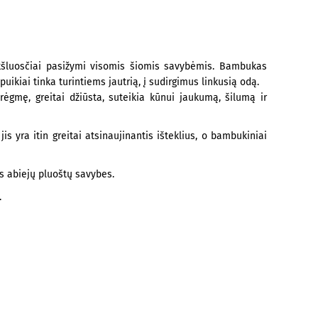
nkšluosčiai pasižymi visomis šiomis savybėmis. Bambukas
puikiai tinka turintiems jautrią, į sudirgimus linkusią odą.
rėgmę, greitai džiūsta, suteikia kūnui jaukumą, šilumą ir
 yra itin greitai atsinaujinantis išteklius, o bambukiniai
 abiejų pluoštų savybes.
.