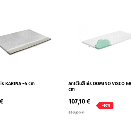
nis KARINA ~4 cm
Antčiužinis DOMINO VISCO G
cm
 €
107,10 €
−10%
119,00 €