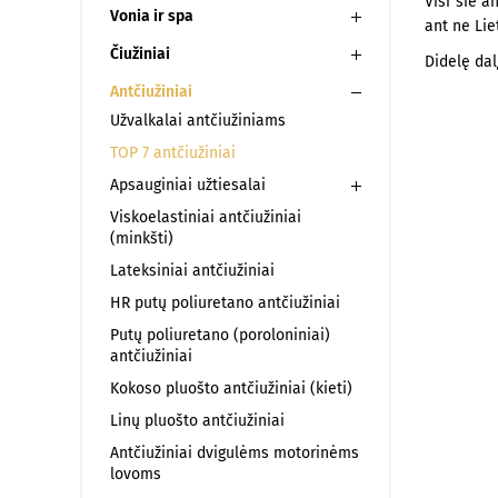
Visi šie a
Vonia ir spa
ant ne Lie
200x200
Čiužiniai
Didelę dal
Antčiužiniai
Užvalkalai antčiužiniams
TOP 7 antčiužiniai
Apsauginiai užtiesalai
Viskoelastiniai antčiužiniai
(minkšti)
Lateksiniai antčiužiniai
HR putų poliuretano antčiužiniai
Putų poliuretano (poroloniniai)
antčiužiniai
Kokoso pluošto antčiužiniai (kieti)
Linų pluošto antčiužiniai
Antčiužiniai dvigulėms motorinėms
lovoms