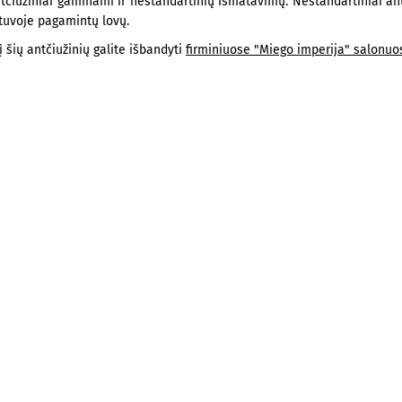
ntčiužiniai gaminami ir nestandartinių išmatavimų. Nestandartiniai an
tuvoje pagamintų lovų.
į šių antčiužinių galite išbandyti
firminiuose "Miego imperija" salonuo