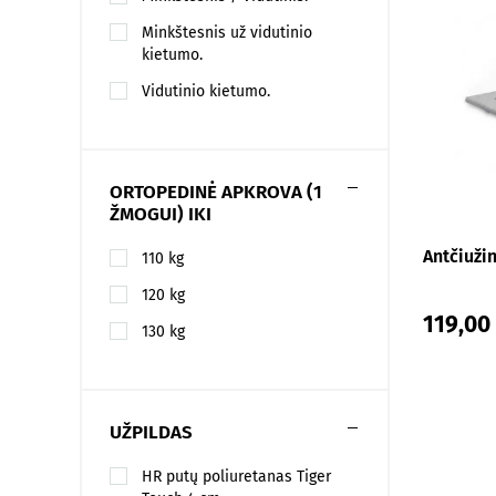
Minkštesnis už vidutinio
kietumo.
Vidutinio kietumo.
ORTOPEDINĖ APKROVA (1
ŽMOGUI) IKI
Antčiuži
110 kg
120 kg
119,00
130 kg
UŽPILDAS
HR putų poliuretanas Tiger