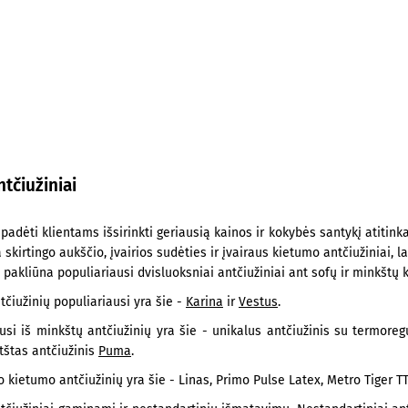
ntčiužiniai
adėti klientams išsirinkti geriausią kainos ir kokybės santykį atitink
na skirtingo aukščio, įvairios sudėties ir įvairaus kietumo antčiužiniai, 
ą pakliūna populiariausi dvisluoksniai antčiužiniai ant sofų ir minkštų
ntčiužinių populiariausi yra šie -
Karina
ir
Vestus
.
ausi iš minkštų antčiužinių yra šie - unikalus antčiužinis su termor
tštas antčiužinis
Puma
.
io kietumo antčiužinių yra šie - Linas, Primo Pulse Latex, Metro Tiger TT