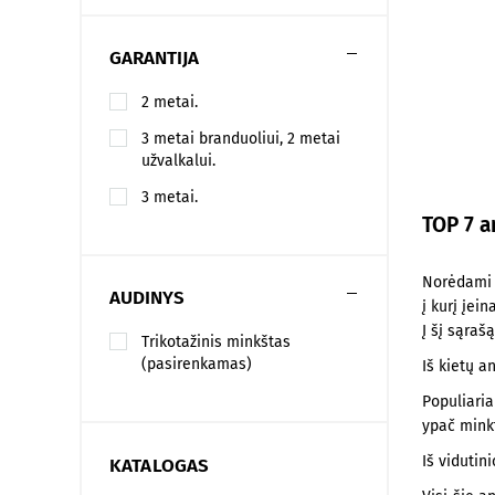
120x190
120x195
GARANTIJA
120x200
2 metai.
140x190
3 metai branduoliui, 2 metai
140x195
užvalkalui.
140x200
3 metai.
TOP 7 a
160x190
160x195
Norėdami p
AUDINYS
160x200
į kurį įei
Į šį sąraš
180x190
Trikotažinis minkštas
(pasirenkamas)
Iš kietų a
180x195
Populiari
180x200
ypač mink
200x190
Iš vidutin
KATALOGAS
200x195