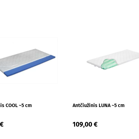
nis COOL ~5 cm
Antčiužinis LUNA ~5 cm
 €
109,00 €