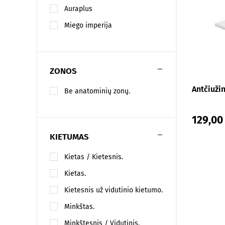
Auraplus
Miego imperija
ZONOS
Antčiuži
Be anatominių zonų.
129,00
KIETUMAS
Kietas / Kietesnis.
Kietas.
Kietesnis už vidutinio kietumo.
Minkštas.
Minkštesnis / Vidutinis.