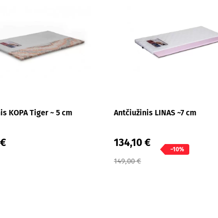
nis KOPA Tiger ~ 5 cm
Antčiužinis LINAS ~7 cm
 €
134,10 €
−10%
149,00 €