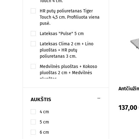
Touch 4 cm.
HR putų poliuretanas Tiger
Touch 4,5 cm. Profiliuota viena
pusė.
Lateksas "Pulse" 5 cm
Lateksas Clima 2 cm + Lino
pluoštas + HR putų
poliuretanas 3 cm.
Medvilnės pluoštas + Kokoso
pluoštas 2 cm + Medvilnės
pluoštas.
Antčiuži
Medvilnės pluoštas + Kokoso
pluoštas 2 cm + Putų
AUKŠTIS
poliuretanas 2 cm.
137,00
Viskoelastinė medžiaga
4 cm
VISCOOOL 4 cm.
5 cm
Viskoelastinė medžiaga
6 cm
VitaRest Origin BIO green 3 cm