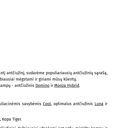
antį antčiužinį, sudarėme populiariausių antčiužinių sąrašą,
labiausiai mėgstami ir giriami mūsų klientų.
 kampų - antčiužinis
Domino
ir
Monza Hybrid
.
eguliacinėmis savybėmis
Cool
, optimalus antčiužinis
Luna
ir
, Kopa Tiger.