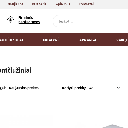
Naujienos
Partneriai
Apie mus
Kontaktai
Firminės
parduotuvės
ANTČIUŽINIAI
PATALYNĖ
APRANGA
VAIKŲ
antčiužiniai
gal:
Rodyti prekių:
Naujausios prekes
48