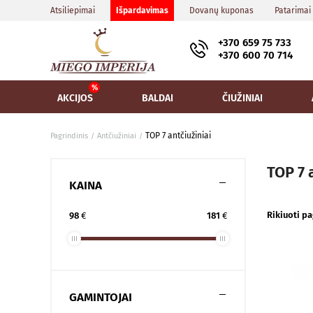
Atsiliepimai
Išpardavimas
Dovanų kuponas
Patarimai
+370 659 75 733
+370 600 70 714
AKCIJOS
BALDAI
ČIUŽINIAI
TOP 7 antčiužiniai
Pagrindinis
Antčiužiniai
TOP 7 
KAINA
Rikiuoti pa
98
€
181
€
GAMINTOJAI