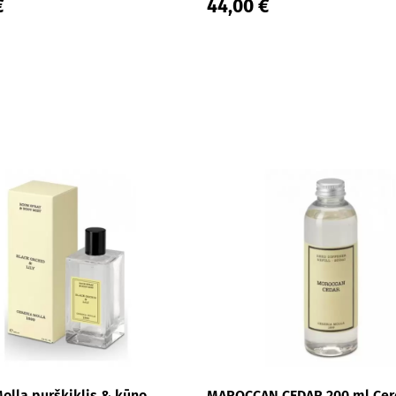
€
44,00 €
Molla purškiklis & kūno
MAROCCAN CEDAR 200 ml Cer