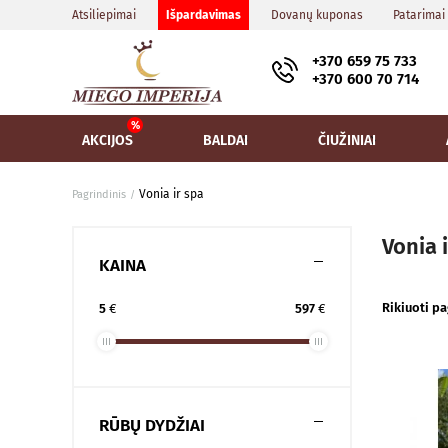
Atsiliepimai
Išpardavimas
Dovanų kuponas
Patarimai
+370 659 75 733
+370 600 70 714
AKCIJOS
BALDAI
ČIUŽINIAI
Vonia ir spa
Pagrindinis
Vonia 
KAINA
Rikiuoti pa
5
€
597
€
RŪBŲ DYDŽIAI