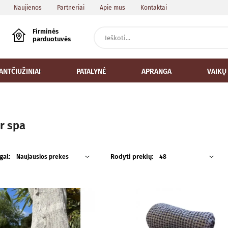
Naujienos
Partneriai
Apie mus
Kontaktai
Firminės
parduotuvės
ANTČIUŽINIAI
PATALYNĖ
APRANGA
VAIKŲ
ir spa
gal:
Rodyti prekių:
Naujausios prekes
48