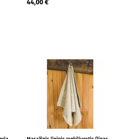
44,00 €
eria
Masažinis lininis rankšluostis (linas