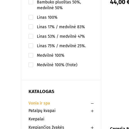
44,00 
Bambuko pluoštas 50%,
medvilnė 50%
Linas 100%
Linas 17% / medvilnė 83%
Linas 53% / medvilnė 47%
Linas 75% / medvilnė 25%.
Medvilnė 100%
Medvilnė 100% (frote)
KATALOGAS
Vonia ir spa
Patalpų kvapai
Kvepalai
Kvepiančios žvakės
Cereria 