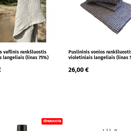
s vaflinis rankšluostis
Puslininis vonios rankšluosti
 langeliais (linas 75%)
violetiniais langeliais (linas
€
26,00 €
IŠPARDUOTA