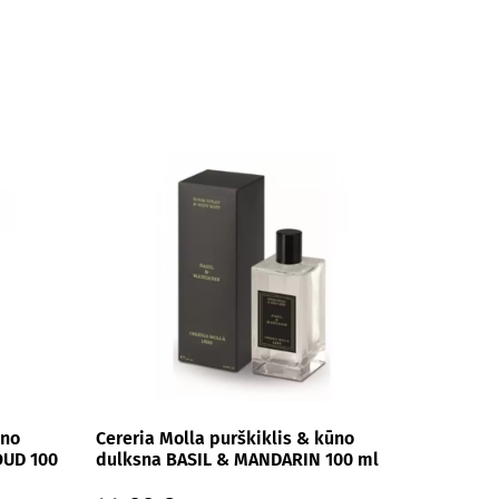
ūno
Cereria Molla purškiklis & kūno
OUD 100
dulksna BASIL & MANDARIN 100 ml