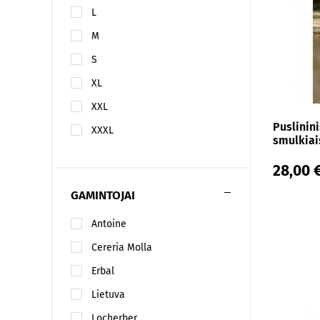
L
M
S
XL
XXL
Puslinini
XXXL
smulkiais
28,00 
GAMINTOJAI
Antoine
Cereria Molla
Erbal
Lietuva
Locherber