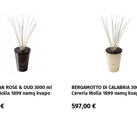
AN ROSE & OUD 3000 ml
BERGAMOTTO DI CALABRIA 30
Molla 1899 namų kvapo
Cereria Molla 1899 namų kv
us
difuzorius
 €
597,00 €