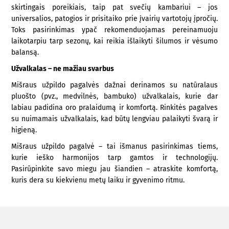
skirtingais poreikiais, taip pat svečių kambariui – jos
universalios, patogios ir prisitaiko prie įvairių vartotojų įpročių.
Toks pasirinkimas ypač rekomenduojamas pereinamuoju
laikotarpiu tarp sezonų, kai reikia išlaikyti šilumos ir vėsumo
balansą.
Užvalkalas – ne mažiau svarbus
Mišraus užpildo pagalvės dažnai derinamos su natūralaus
pluošto (pvz., medvilnės, bambuko) užvalkalais, kurie dar
labiau padidina oro pralaidumą ir komfortą. Rinkitės pagalves
su nuimamais užvalkalais, kad būtų lengviau palaikyti švarą ir
higieną.
Mišraus užpildo pagalvė – tai išmanus pasirinkimas tiems,
kurie ieško harmonijos tarp gamtos ir technologijų.
Pasirūpinkite savo miegu jau šiandien – atraskite komfortą,
kuris dera su kiekvienu metų laiku ir gyvenimo ritmu.