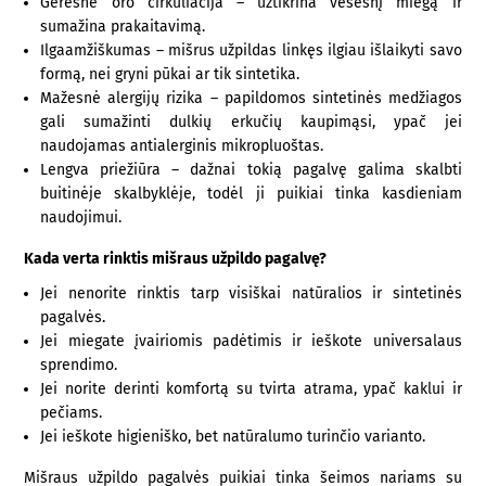
Geresnė oro cirkuliacija – užtikrina vėsesnį miegą ir
sumažina prakaitavimą.
Ilgaamžiškumas – mišrus užpildas linkęs ilgiau išlaikyti savo
formą, nei gryni pūkai ar tik sintetika.
Mažesnė alergijų rizika – papildomos sintetinės medžiagos
gali sumažinti dulkių erkučių kaupimąsi, ypač jei
naudojamas antialerginis mikropluoštas.
Lengva priežiūra – dažnai tokią pagalvę galima skalbti
buitinėje skalbyklėje, todėl ji puikiai tinka kasdieniam
naudojimui.
Kada verta rinktis mišraus užpildo pagalvę?
Jei nenorite rinktis tarp visiškai natūralios ir sintetinės
pagalvės.
Jei miegate įvairiomis padėtimis ir ieškote universalaus
sprendimo.
Jei norite derinti komfortą su tvirta atrama, ypač kaklui ir
pečiams.
Jei ieškote higieniško, bet natūralumo turinčio varianto.
Mišraus užpildo pagalvės puikiai tinka šeimos nariams su