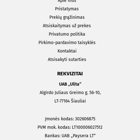
Apie mus
Pristatymas
Prekių grąžinimas
Atsiskaitymas už prekes
Privatumo politika
Pirkimo-pardavimo taisyklės
Kontaktai
Atsisakyti sutarties
REKVIZITAI
UAB „Ulita“
Algirdo Juliaus Greimo g. 56-10,
LT-77164 Šiauliai
Įmonės kodas: 302606875
PVM mok. kodas: LT100006027512
Bankas: UAB „Paysera LT“