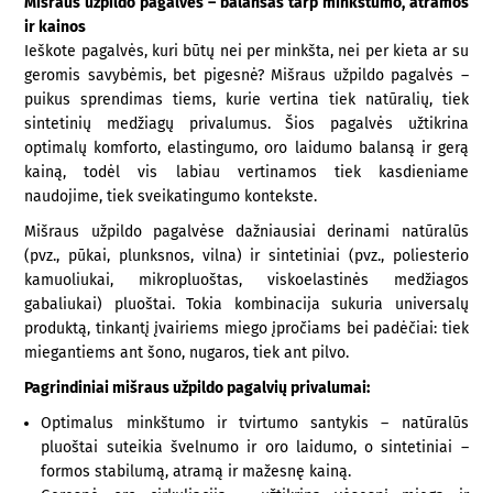
Mišraus užpildo pagalvės – balansas tarp minkštumo, atramos
ir kainos
Ieškote pagalvės, kuri būtų nei per minkšta, nei per kieta ar su
geromis savybėmis, bet pigesnė? Mišraus užpildo pagalvės –
puikus sprendimas tiems, kurie vertina tiek natūralių, tiek
sintetinių medžiagų privalumus. Šios pagalvės užtikrina
optimalų komforto, elastingumo, oro laidumo balansą ir gerą
kainą, todėl vis labiau vertinamos tiek kasdieniame
naudojime, tiek sveikatingumo kontekste.
Mišraus užpildo pagalvėse dažniausiai derinami natūralūs
(pvz., pūkai, plunksnos, vilna) ir sintetiniai (pvz., poliesterio
kamuoliukai, mikropluoštas, viskoelastinės medžiagos
gabaliukai) pluoštai. Tokia kombinacija sukuria universalų
produktą, tinkantį įvairiems miego įpročiams bei padėčiai: tiek
miegantiems ant šono, nugaros, tiek ant pilvo.
Pagrindiniai mišraus užpildo pagalvių privalumai:
Optimalus minkštumo ir tvirtumo santykis – natūralūs
pluoštai suteikia švelnumo ir oro laidumo, o sintetiniai –
formos stabilumą, atramą ir mažesnę kainą.