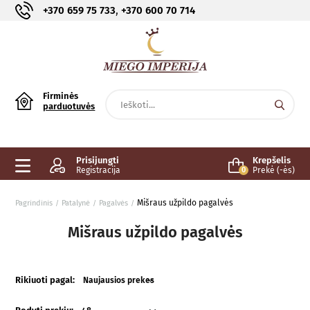
,
+370 659 75 733
+370 600 70 714
Firminės
parduotuvės
Prisijungti
Krepšelis
Registracija
0
Prekė (-ės)
Mišraus užpildo pagalvės
Pagrindinis
Patalynė
Pagalvės
Mišraus užpildo pagalvės
Rikiuoti pagal:
Naujausios prekes