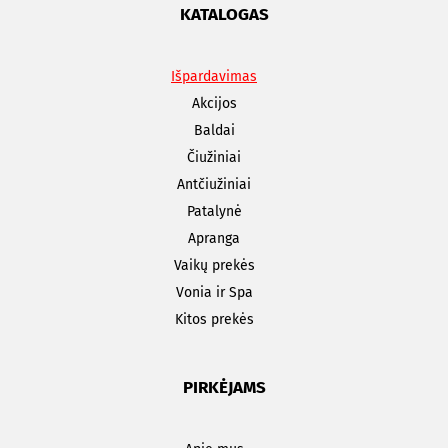
KATALOGAS
Išpardavimas
Akcijos
Baldai
Čiužiniai
Antčiužiniai
Patalynė
Apranga
Vaikų prekės
Vonia ir Spa
Kitos prekės
PIRKĖJAMS