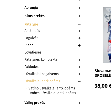
145x230
Apranga
150x200
Kitos prekės
150x205
Patalynė
150x210
Antklodės
150x215
Pagalvės
160x200
Pledai
160x205
Lovatiesės
Patalynės komplektai
160x210
Paklodės
160x215
Siuvamas
Užvalkalai pagalvėms
DROBELĖS
165x200
Užvalkalai antklodėms
165x205
38,00 
Satino užvalkalai antklodėms
165x210
Drobės užvalkalai antklodėms
165x215
Vaikų prekės
170x200