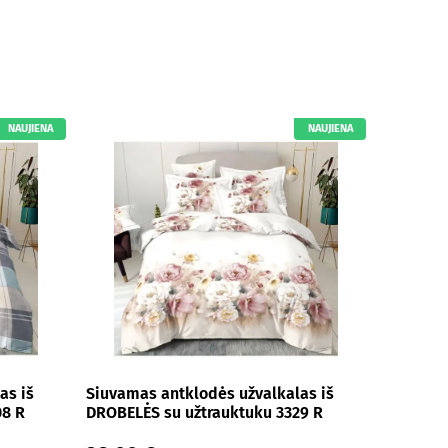
NAUJIENA
NAUJIENA
as iš
Siuvamas antklodės užvalkalas iš
08 R
DROBELĖS su užtrauktuku 3329 R