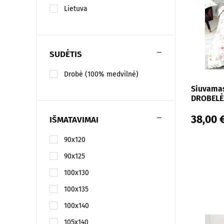
Lietuva
SUDĖTIS
Drobė (100% medvilnė)
Siuvamas
DROBELĖS
38,00 
IŠMATAVIMAI
90x120
90x125
100x130
100x135
100x140
105x140