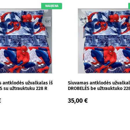
NAUJIENA
 antklodės užvalkalas iš
Siuvamas antklodės užvalkal
 su užtrauktuku 228 R
DROBELĖS be užtrauktuko 22
€
35,00 €