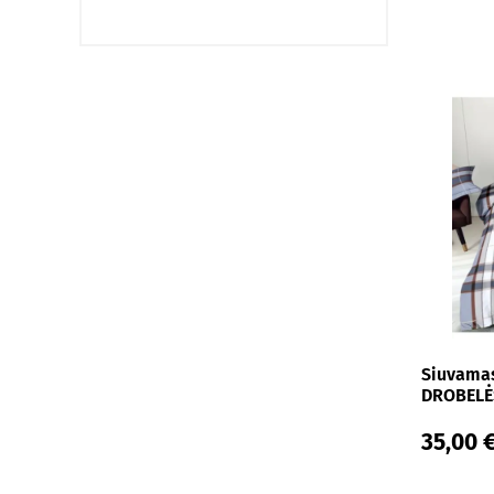
170x205
170x210
170x215
175x200
175x205
175x210
175x215
180x200
180x205
180x210
Siuvamas
180x215
DROBELĖS
185x205
35,00 
185x210