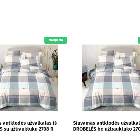
NAUJIENA
 antklodės užvalkalas iš
Siuvamas antklodės užvalkal
 su užtrauktuku 2708 R
DROBELĖS be užtrauktuko 27