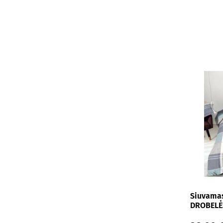
185x215
200x200
200x205
200x210
200x220
205x205
205x210
210x210
210x220
210x230
220x240
Siuvamas
DROBELĖS