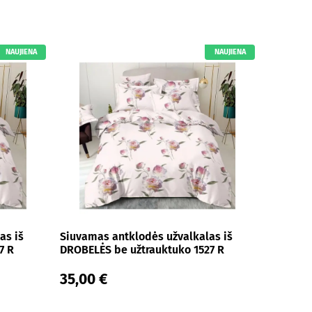
NAUJIENA
NAUJIENA
as iš
Siuvamas antklodės užvalkalas iš
7 R
DROBELĖS be užtrauktuko 1527 R
35,00 €