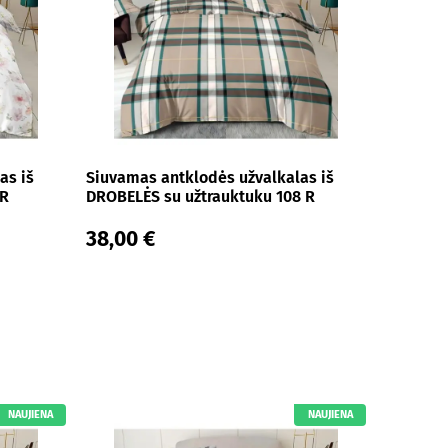
as iš
Siuvamas antklodės užvalkalas iš
 R
DROBELĖS su užtrauktuku 108 R
38,00 €
NAUJIENA
NAUJIENA