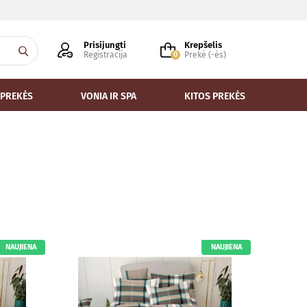
Prisijungti
Krepšelis
Registracija
0
Prekė (-ės)
 PREKĖS
VONIA IR SPA
KITOS PREKĖS
NAUJIENA
NAUJIENA