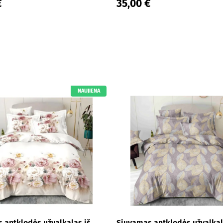
€
35,00 €
NAUJIENA
 antklodės užvalkalas iš
Siuvamas antklodės užvalkal