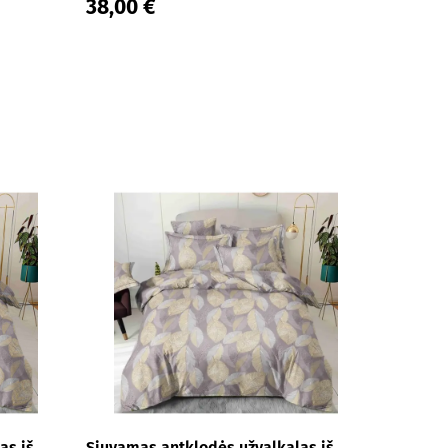
38,00 €
as iš
Siuvamas antklodės užvalkalas iš