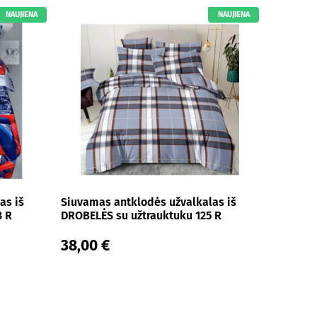
NAUJIENA
NAUJIENA
as iš
Siuvamas antklodės užvalkalas iš
8 R
DROBELĖS su užtrauktuku 125 R
38,00 €