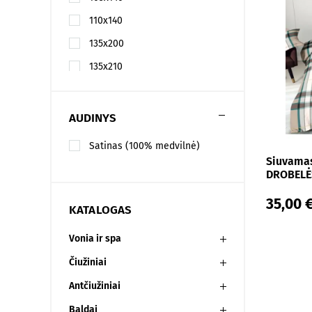
110x140
135x200
135x210
135x215
140x200
AUDINYS
140x205
Satinas (100% medvilnė)
140x210
Siuvamas
DROBELĖS
140x215
35,00 
140x220
KATALOGAS
145x205
Vonia ir spa
145x210
Čiužiniai
145x215
Antčiužiniai
145x225
Baldai