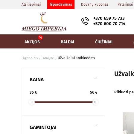
Atsiliepimai
Išpardavimas
Dovanų kuponas
Patarimai
+370 659 75 733
+370 600 70 714
AKCIJOS
BALDAI
ČIUŽINIAI
Užvalkalai antklodėms
Pagrindinis
Patalynė
Užvalk
KAINA
Rikiuoti pa
35
€
56
€
GAMINTOJAI