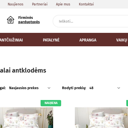
Naujienos
Partneriai
Apie mus
Kontaktai
Firminės
parduotuvės
ANTČIUŽINIAI
PATALYNĖ
APRANGA
VAIKŲ
alai antklodėms
gal:
Rodyti prekių:
Naujausios prekes
48
NAUJIENA