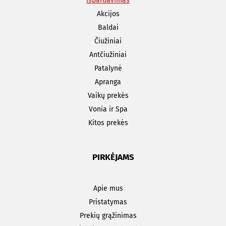
Išpardavimas
Akcijos
Baldai
Čiužiniai
Antčiužiniai
Patalynė
Apranga
Vaikų prekės
Vonia ir Spa
Kitos prekės
PIRKĖJAMS
Apie mus
Pristatymas
Prekių grąžinimas