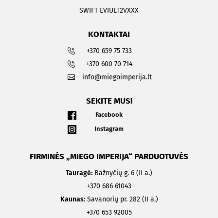
SWIFT EVIULT2VXXX
KONTAKTAI
+370 659 75 733
+370 600 70 714
info@miegoimperija.lt
SEKITE MUS!
Facebook
Instagram
FIRMINĖS „MIEGO IMPERIJA“ PARDUOTUVĖS
Tauragė:
Bažnyčių g. 6 (II a.)
+370 686 61043
Kaunas:
Savanorių pr. 282 (II a.)
+370 653 92005