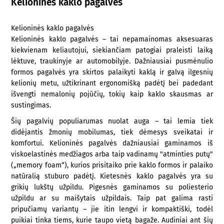
Kelioninės kaklo pagalvės
Kelioninės kaklo pagalvės
Kelioninės kaklo pagalvės – tai nepamainomas aksesuaras
kiekvienam keliautojui, siekiančiam patogiai praleisti laiką
lėktuve, traukinyje ar automobilyje. Dažniausiai pusmėnulio
formos pagalvės yra skirtos palaikyti kaklą ir galvą ilgesnių
kelionių metu, užtikrinant ergonomišką padėtį bei padedant
išvengti nemalonių pojūčių, tokių kaip kaklo skausmas ar
sustingimas.
Šių pagalvių populiarumas nuolat auga – tai lemia tiek
didėjantis žmonių mobilumas, tiek dėmesys sveikatai ir
komfortui. Kelioninės pagalvės dažniausiai gaminamos iš
viskoelastinės medžiagos arba taip vadinamų "atminties putų"
(„memory foam“), kurios prisitaiko prie kaklo formos ir palaiko
natūralią stuburo padėtį. Kietesnės kaklo pagalvės yra su
grikių lukštų užpildu. Pigesnės gaminamos su poliesterio
užpildu ar su maišytais užpildais. Taip pat galima rasti
pripučiamų variantų – jie itin lengvi ir kompaktiški, todėl
puikiai tinka tiems, kurie taupo vietą bagaže. Audiniai ant šių