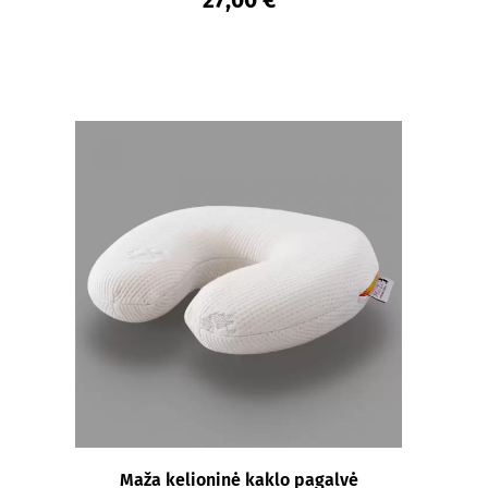
27,00 €
Maža kelioninė kaklo pagalvė