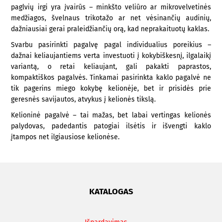
paglvių irgi yra įvairūs – minkšto veliūro ar mikrovelvetinės
medžiagos, švelnaus trikotažo ar net vėsinančių audinių,
dažniausiai gerai praleidžiančių orą, kad neprakaituotų kaklas.
Svarbu pasirinkti pagalvę pagal individualius poreikius –
dažnai keliaujantiems verta investuoti į kokybiškesnį, ilgalaikį
variantą, o retai keliaujant, gali pakakti paprastos,
kompaktiškos pagalvės. Tinkamai pasirinkta kaklo pagalvė ne
tik pagerins miego kokybę kelionėje, bet ir prisidės prie
geresnės savijautos, atvykus į kelionės tikslą.
Kelioninė pagalvė – tai mažas, bet labai vertingas kelionės
palydovas, padedantis patogiai ilsėtis ir išvengti kaklo
įtampos net ilgiausiose kelionėse.
KATALOGAS