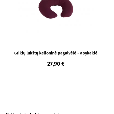
Grikių lukštų kelioninė pagalvėlė - apykaklė
27,90 €