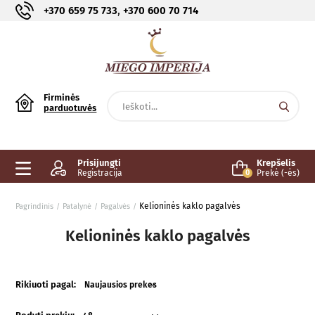
,
+370 659 75 733
+370 600 70 714
Firminės
parduotuvės
Prisijungti
Krepšelis
Registracija
0
Prekė (-ės)
Kelioninės kaklo pagalvės
Pagrindinis
Patalynė
Pagalvės
Kelioninės kaklo pagalvės
Rikiuoti pagal:
Naujausios prekes