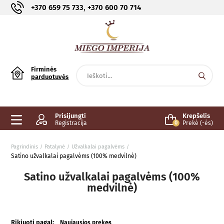
,
+370 659 75 733
+370 600 70 714
Firminės
parduotuvės
Prisijungti
Krepšelis
Registracija
0
Prekė (-ės)
Pagrindinis
Patalynė
Užvalkalai pagalvėms
Satino užvalkalai pagalvėms (100% medvilnė)
Satino užvalkalai pagalvėms (100%
medvilnė)
Rikiuoti pagal:
Naujausios prekes