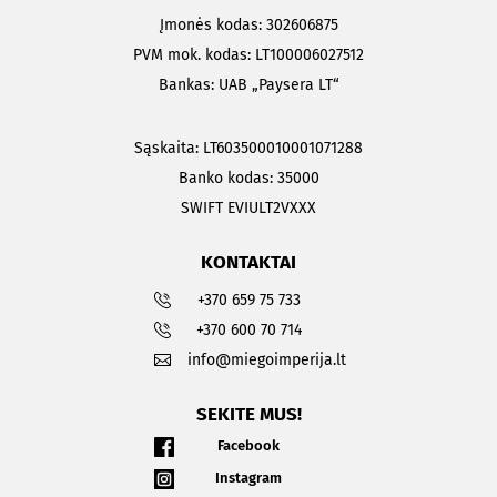
Įmonės kodas: 302606875
PVM mok. kodas: LT100006027512
Bankas: UAB „Paysera LT“
Sąskaita: LT603500010001071288
Banko kodas: 35000
SWIFT EVIULT2VXXX
KONTAKTAI
+370 659 75 733
+370 600 70 714
info@miegoimperija.lt
SEKITE MUS!
Facebook
Instagram