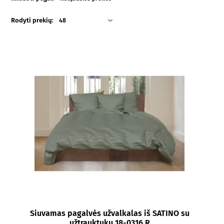
Rodyti prekių:
48
Siuvamas pagalvės užvalkalas iš SATINO su
užtrauktuku 18-0316 R